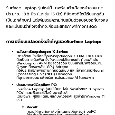
Surface Laptop
รุ่นใหม่นี้ มาพร้อมตัวเลือกหน้าจอขนาด
ประมาณ
13.8
นิ้ว (และรุ่น
15
นิ้ว) ที่ยังคงดีไซน์เรียบหรูอัน
เป็นเอกลักษณ์ แต่เพิ่มเติมความทันสมัยด้วยขอบจอที่บางลง
และแน่นอนว่าหัวใจสำคัญคือประสิทธิภาพที่ก้าวกระโดด
การเปลี่ยนแปลงครั้งสำคัญของ
Surface Laptop:
พลังจาก
Snapdragon X Series:
การตัดสินใจเลือกใช้ชิป
Snapdragon X Elite
และ
X Plus
ถือเป็นการเดิมพันครั้งใหญ่ของ
Microsoft
ที่จะผลักดัน
Windows on ARM
อย่างจริงจัง ชิปเหล่านี้มาพร้อม
CPU
Oryon
ที่ทรงพลัง
, GPU Adreno
ที่ให้ประสิทธิภาพกราฟิกที่ยอดเยี่ยม และที่สำคัญคือ
Neural
Processing Unit (NPU) Hexagon
ที่ถูกออกแบบมาเพื่อเร่งการประมวลผล
AI
โดยเฉพาะ
ประสบการณ์
Copilot+ PC:
Surface Laptop
ใหม่นี้เป็นหนึ่งในทัพหน้าของ "
Copilot+
PCs"
คอมพิวเตอร์ที่สร้างมาเพื่อ
AI
โดยเฉพาะ ผู้ใช้จะได้สัมผัสกับฟีเจอร์
AI
สุดล้ำใน
Windows 11
เช่น:
Recall:
ช่วยให้คุณค้นหาสิ่งที่คุณเคยเห็นหรือทำบน
PC