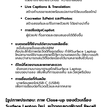
ได้อย่างง่ายดายราวกับมี "ความจำเสมือน"
Live Captions & Translation:
สร้างคำบรรยายสดพร้อมแปลภาษาได้แบบเรียลไทม์
Cocreator
ใน
Paint
และ
Photos:
สร้างสรรค์และแก้ไขภาพด้วย
AI
ได้อย่างน่าทึ่ง
การปรับปรุง
Copilot:
ผู้ช่วย
AI
ที่ฉลาดและตอบสนองได้ดียิ่งขึ้น
แบตเตอรี่ที่ใช้งานได้ยาวนานเหลือเชื่อ:
หนึ่งในจุดแข็งของชิป
ARM
คือประสิทธิภาพต่อวัตต์ที่ยอดเยี่ยม ทำให้
Surface Laptop
ใหม่สามารถใช้งานแบตเตอรี่ได้ยาวนานตลอดวัน (
Microsoft
เคลมว่าสามารถเล่นวิดีโอต่อเนื่องได้นานหลายสิบชั่วโมง)
ดีไซน์ที่สวยงามและพกพาสะดวก:
ยังคงความบางเบาตามสไตล์
Surface Laptop
ขอบจอบางลง เพิ่มพื้นที่การมองเห็น และวัสดุพรีเมียม
การเชื่อมต่อที่ทันสมัย:
มาพร้อมพอร์ต
USB-C (USB4)
เพื่อการเชื่อมต่อที่รวดเร็วและหลากหลาย
[
รูปภาพประกอบ: ภาพ
Close-up
ของตัวเครื่อง
Surface Laptop
ใหม่
,
หน้าจอแสดงฟีเจอร์
Recall