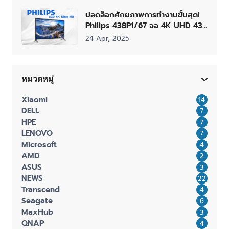
ปลดล็อกศักยภาพการทำงานขั้นสุด!
Philips 438P1/67 จอ 4K UHD 43
นิ้ว พร้อม MultiView เพื่อ
24 Apr, 2025
ประสิทธิภาพเหนือระดับ
หมวดหมู่
Xiaomi
14
DELL
7
HPE
7
LENOVO
7
Microsoft
4
AMD
2
ASUS
3
NEWS
22
Transcend
4
Seagate
6
MaxHub
3
QNAP
4