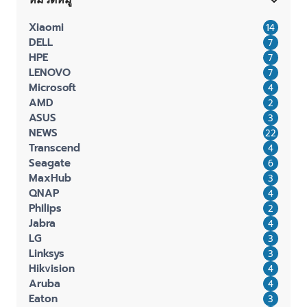
Xiaomi
14
DELL
7
HPE
7
LENOVO
7
Microsoft
4
AMD
2
ASUS
3
NEWS
22
Transcend
4
Seagate
6
MaxHub
3
QNAP
4
Philips
2
Jabra
4
LG
3
Linksys
3
Hikvision
4
Aruba
4
Eaton
3